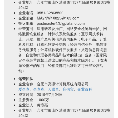
企业地址：合肥市蜀山区清溪路1157号绿缘居冬馨园3幢
404室
企业电话：0551-62868500
企业邮箱：MA2NW4X825@163.com
投诉邮箱：postmaster@bigplatano.com
经营范围：应用研发及推广、网络安全检测与维护、网
络数据恢复服务；计算机系统集服务；互联网技术转
让、开发、推广及相关信息咨询服务；电子产品、计算
机及耗材、计算机软硬件销售；经营电信业务；电信业
务代理服务；计算机软硬件开发服务；旅游信息咨询服
务；自营和代理各类商品和技术的进出口业务（国家限
定企业经营或禁止进出口的商品和技术除外）。（依法
须经批准的项目，经相关部门批准后方可开展经营活
动）
运营团队
企业名称：合肥市亮讯计算机系统有限公司
爱企查
、
企查查
、
天眼查
、
启信宝
、
企业百科
成立时间：2019年7月24日
注册资金：1000万
企业法人：黄彦亮
企业地址：合肥市蜀山区清溪路1157号绿缘居冬馨园3幢
404室