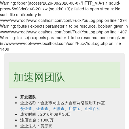
Warning: fopen(access/2026-08/2026-08-07/HTTP_VIA/1.1 squid-
proxy-5b96dc6d46-26nxw (squid/6.13)): failed to open stream: No
such file or directory in
/www/wwwroot/www.localhost.com/conf/FuckYouLog.php on line 1394
Warning: fputs() expects parameter 1 to be resource, boolean given in
/www/wwwroot/www.localhost.com/conf/FuckYouLog.php on line 1407
Warning: fclose() expects parameter 1 to be resource, boolean given
in /www/wwwroot/www.localhost.com/conf/FuckYouLog.php on line
1409
加速网团队
开发团队
企业名称：合肥市蜀山区大香蕉网络应用工作室
爱企查
、
企查查
、
天眼查
、
启信宝
、
企业百科
成立时间：2016年09月30日
注册资金：1000万
企业法人：黄彦亮