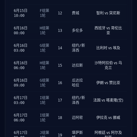
6月15日
F组第
智利 vs 突尼斯
12
费城
10:00
1轮
西班牙 vs 哥伦比
6月16日
H组第
13
多伦多
亚
00:00
1轮
6月16日
G组第
纽约/新
比利时 vs 埃及
14
03:00
1轮
泽西
沙特阿拉伯 vs 乌
6月16日
H组第
15
达拉斯
克兰
06:00
1轮
6月16日
G组第
瓜达拉
伊朗 vs 赞比亚
16
09:00
1轮
哈拉
6月17日
I组第
纽约/新
法国 vs 喀麦隆(空)
17
03:00
1轮
泽西
6月17日
I组第
伊拉克 vs 挪威
18
迈阿密
06:00
1轮
阿根廷 vs 阿尔及
6月17日
J组第
堪萨斯
19