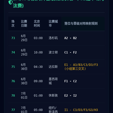
汰赛)
场
比赛
北京
比赛城
落位与晋级对阵映射规则
次
日期
时间
市
6月
73
03:00
洛杉矶
A2 - B2
29日
6月
74
10:00
波士顿
C1 - F2
29日
6月
E1 - A3/B3/C3/D3/F3
75
04:30
达拉斯
30日
(小组第三交叉)
6月
墨西哥
76
09:00
F1 - C2
30日
城
7月
78
01:00
休斯敦
E2 - I2
01日
7月
纽约/
77
05:00
I1 - C3/D3/F3/G3/H3
01日
新泽西