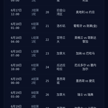
利亚
09:00
1轮
城
6月17日
J组第
旧金山
奥地利 vs 约旦
20
12:00
1轮
湾区
6月18日
K组第
葡萄牙 vs 刚果(金)
21
洛杉矶
01:00
1轮
英格兰 vs 哥斯达
6月18日
L组第
亚特兰
22
黎加
04:00
1轮
大
6月18日
L组第
加纳 vs 巴哈马
23
加拿大
07:00
1轮
厄瓜多尔 vs 塞内
6月18日
K组第
瓜达拉
24
加尔
10:00
1轮
哈拉
6月19日
A组第
墨西哥
墨西哥 vs 捷克
25
00:00
2轮
城
6月19日
B组第
瑞士 vs 瑞典
26
加拿大
03:00
2轮
6月19日
B组第