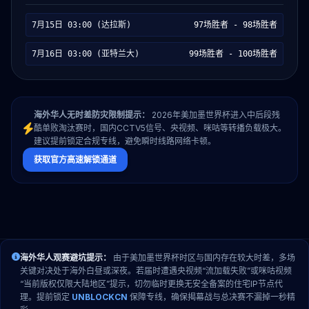
7月15日 03:00 (达拉斯)
97场胜者 - 98场胜者
7月16日 03:00 (亚特兰大)
99场胜者 - 100场胜者
海外华人无时差防灾限制提示：
2026年美加墨世界杯进入中后段残
酷单败淘汰赛时，国内CCTV5信号、央视频、咪咕等转播负载极大。
建议提前锁定合规专线，避免瞬时线路网络卡顿。
获取官方高速解锁通道
海外华人观赛避坑提示：
由于美加墨世界杯时区与国内存在较大时差，多场
关键对决处于海外白昼或深夜。若届时遭遇央视频“流加载失败”或咪咕视频
“当前版权仅限大陆地区”提示，切勿临时更换无安全备案的住宅IP节点代
理。提前锁定
UNBLOCKCN
保障专线，确保揭幕战与总决赛不漏掉一秒精