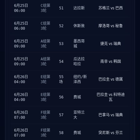
6月25日
C组第
苏格兰 vs 巴西
51
达拉斯
06:00
3轮
6月25日
C组第
摩洛哥 vs 秘鲁
52
休斯敦
06:00
3轮
6月25日
A组第
墨西哥
捷克 vs 瑞典
53
09:00
3轮
城
6月25日
A组第
瓜达拉
南非 vs 韩国
54
09:00
3轮
哈拉
6月26日
E组第
55
纽约/新
巴拉圭 vs 德属
04:00
3轮
场
泽西
巴拉圭 vs 科特迪
6月26日
E组第
56
费城
瓦
04:00
3轮
6月26日
F组第
亚特兰
巴拿马 vs 瑞典
57
07:00
3轮
大
6月26日
F组第
突尼斯 vs 芬兰
58
费城
07:00
3轮