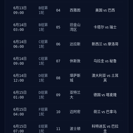
6月13日
B组第
美国 vs 巴西
04
西雅图
09:00
1轮
6月14日
B组第
旧金山
卡塔尔 vs 瑞士
05
03:00
1轮
湾区
6月14日
C组第
新西兰 vs 摩洛哥
06
达拉斯
06:00
1轮
6月14日
C组第
乌拉圭 vs 秘鲁
07
休斯敦
09:00
1轮
澳大利亚 vs 土耳
6月14日
D组第
堪萨斯
08
其
12:00
1轮
城
6月15日
D组第
亚特兰
德国 vs 喀麦隆
09
01:00
1轮
大
6月15日
F组第
荷兰 vs 巴拿马
10
迈阿密
04:00
1轮
科特迪瓦 vs 巴拉
6月15日
E组第
11
波士顿
圭
07:00
1轮