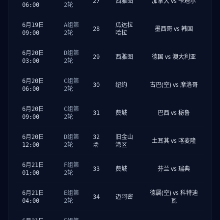
加拿大 vs 卡塔尔
27
西雅图
06:00
2轮
6月19日
A组第
瓜达拉
墨西哥 vs 韩国
28
09:00
2轮
哈拉
6月20日
D组第
德国 vs 澳大利亚
29
西雅图
03:00
2轮
6月20日
C组第
古巴(空) vs 摩洛哥
30
纽约
06:00
2轮
6月20日
C组第
巴西 vs 秘鲁
31
费城
09:00
2轮
6月20日
D组第
32
旧金山
土耳其 vs 喀麦隆
12:00
2轮
场
湾区
6月21日
F组第
芬兰 vs 瑞典
33
费城
01:00
2轮
德属(空) vs 科特迪
6月21日
E组第
34
迈阿密
瓦
04:00
2轮