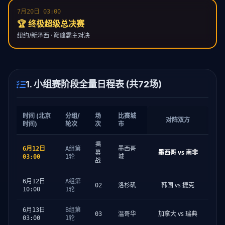
7月20日 03:00
🏆 终极超级总决赛
纽约/新泽西 · 巅峰霸主对决
1. 小组赛阶段全量日程表 (共72场)
时间 (北京
分组/
场
比赛城
对阵双方
时间)
轮次
次
市
揭
6月12日
A组第
墨西哥
墨西哥 vs 南非
幕
03:00
1轮
城
战
6月12日
A组第
韩国 vs 捷克
02
洛杉矶
10:00
1轮
6月13日
B组第
加拿大 vs 瑞典
03
温哥华
03:00
1轮