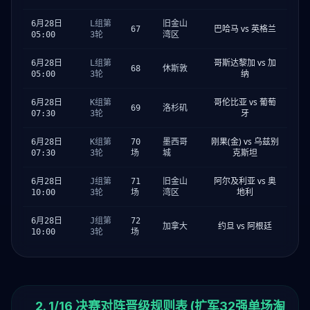
6月28日
L组第
旧金山
巴哈马 vs 英格兰
67
05:00
3轮
湾区
哥斯达黎加 vs 加
6月28日
L组第
68
休斯敦
纳
05:00
3轮
哥伦比亚 vs 葡萄
6月28日
K组第
69
洛杉矶
牙
07:30
3轮
刚果(金) vs 乌兹别
6月28日
K组第
70
墨西哥
克斯坦
07:30
3轮
场
城
阿尔及利亚 vs 奥
6月28日
J组第
71
旧金山
地利
10:00
3轮
场
湾区
6月28日
J组第
72
约旦 vs 阿根廷
加拿大
10:00
3轮
场
2. 1/16 决赛对阵晋级规则表 (扩军32强单场淘