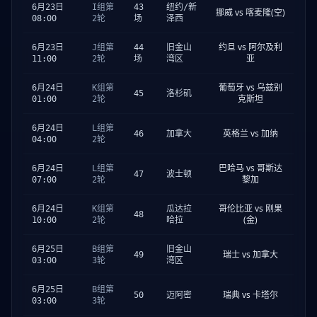
6月23日
I组第
43
纽约/新
挪威 vs 喀麦隆(空)
08:00
2轮
场
泽西
约旦 vs 阿尔及利
6月23日
J组第
44
旧金山
亚
11:00
2轮
场
湾区
葡萄牙 vs 乌兹别
6月24日
K组第
45
洛杉矶
克斯坦
01:00
2轮
6月24日
L组第
英格兰 vs 加纳
46
加拿大
04:00
2轮
巴哈马 vs 哥斯达
6月24日
L组第
47
波士顿
黎加
07:00
2轮
哥伦比亚 vs 刚果
6月24日
K组第
瓜达拉
48
(金)
10:00
2轮
哈拉
6月25日
B组第
旧金山
瑞士 vs 加拿大
49
03:00
3轮
湾区
6月25日
B组第
瑞典 vs 卡塔尔
50
迈阿密
03:00
3轮