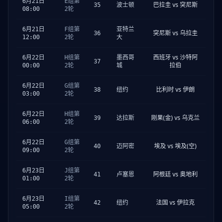
6月21日
E组第
巴拉圭 vs 突尼斯
35
波士顿
08:00
2轮
6月21日
F组第
亚特兰
突尼斯 vs 乌拉圭
36
12:00
2轮
大
西班牙 vs 沙特阿
6月22日
H组第
墨西哥
37
拉伯
00:00
2轮
城
6月22日
G组第
比利时 vs 伊朗
38
纽约
03:00
2轮
6月22日
H组第
刚果(金) vs 乌克兰
39
达拉斯
06:00
2轮
6月22日
G组第
埃及 vs 埃及(空)
40
迈阿密
09:00
2轮
6月23日
J组第
阿根廷 vs 奥地利
41
卢塞恩
01:00
2轮
6月23日
I组第
法国 vs 伊拉克
42
纽约
05:00
2轮