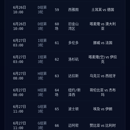
6月26日
D组第
土耳其 vs 德国
59
西雅图
10:00
3轮
喀麦隆 vs 澳大利
6月26日
D组第
60
旧金山
亚
10:00
3轮
场
湾区
6月27日
I组第
挪威 vs 法国
61
多伦多
03:00
3轮
喀麦隆(空) vs 伊拉
6月27日
I组第
62
洛杉矶
克
03:00
3轮
6月27日
H组第
乌克兰 vs 西班牙
63
达拉斯
08:00
3轮
哥伦比亚 vs 杰布
6月27日
H组第
64
纽约/新
玛
08:00
3轮
场
泽西
6月27日
G组第
埃及 vs 伊朗
65
波士顿
11:00
3轮
6月27日
G组第
赞比亚 vs 比利时
66
迈阿密
11:00
3轮