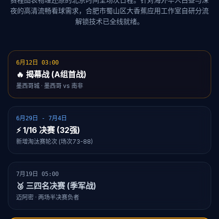
夜的高清流畅看球需求，合肥市蜀山区大香蕉应用工作室自研分流
解锁技术已全线就绪。
6月12日 03:00
🔥 揭幕战 (A组首战)
墨西哥城 · 墨西哥 vs 南非
6月29日 - 7月4日
⚡ 1/16 决赛 (32强)
新增淘汰赛轮次 (场次73-88)
7月19日 05:00
🥉 三四名决赛 (季军战)
迈阿密 · 两场半决赛负者